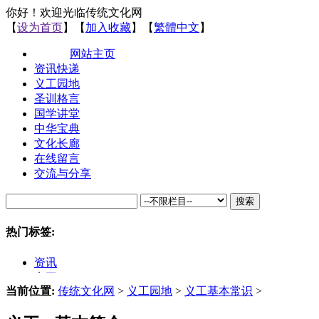
你好！欢迎光临传统文化网
【
设为首页
】【
加入收藏
】【
繁體中文
】
网站主页
资讯快递
义工园地
圣训格言
国学讲堂
中华宝典
文化长廊
在线留言
交流与分享
搜索
热门标签:
资讯
义工
当前位置:
传统文化网
>
义工园地
>
义工基本常识
>
文化
国学