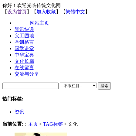
你好！欢迎光临传统文化网
【
设为首页
】【
加入收藏
】【
繁體中文
】
网站主页
资讯快递
义工园地
圣训格言
国学讲堂
中华宝典
文化长廊
在线留言
交流与分享
搜索
热门标签:
资讯
义工
当前位置:
：
主页
>
TAG标签
> 文化
文化
国学