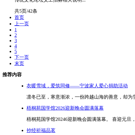
共5页/42条
首页
上一页
1
2
3
4
5
下一页
末页
推荐内容
衣暖雪域，爱筑同修——宁波家人爱心捐助活动
凛冬已至，寒意渐浓，一份跨越山海的善意，却为雪域高
梧桐苑国学馆2026迎新晚会圆满落幕
梧桐苑国学馆20246迎新晚会圆满落幕。 喜迎元旦
抄经祈福品茗