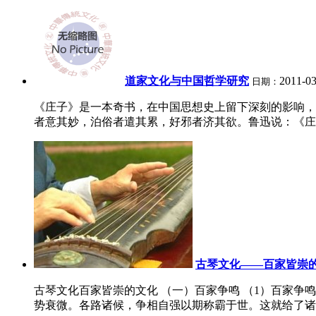
道家文化与中国哲学研究
2011-03
日期：
《庄子》是一本奇书，在中国思想史上留下深刻的影响，
者意其妙，泊俗者遣其累，好邪者济其欲。鲁迅说：《庄子
古琴文化——百家皆崇
古琴文化百家皆崇的文化 （一）百家争鸣 （1）百家争
势衰微。各路诸候，争相自强以期称霸于世。这就给了诸子