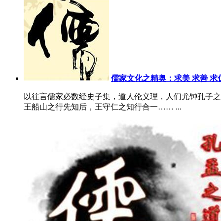
儒学
格言
民俗
养生
讲学
分享
音乐
视频
儒家文化之精奥：求美 求善 求
书库
以往言儒家必数经史子集，道人伦义理，人们尤钟孔子之
王船山之行先知后，王守仁之知行合一…… ...