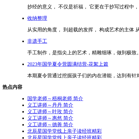
抄经的意义， 不仅是祈福， 它更在于抄写过程中， 
收纳整理
从实用的角度， 到超载的发挥， 构成艺术的主体 从收
非遗手工
手工制作，是指尖上的艺术，精雕细琢，做到极致。 
2023年国学夏令营圆满结营-花絮上篇
本期夏令营通过挖掘孩子们的内在潜能，达到有针对
热点内容
国学老师～梧桐老师 简介
义工讲师～丹丹 简介
义工讲师～叶玫 简介
义工讲师～惠然 简介
义工讲师～德善 简介
北辰星国学堂线上亲子读经班精彩
北辰星国学堂线上亲子读经班精彩