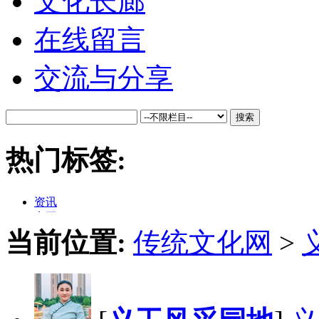
文化长廊
在线留言
交流与分享
搜索
热门标签:
资讯
义工
文化
当前位置:
传统文化网
>
国学
儒学
格言
民俗
养生