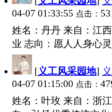
[
义工风采园地
]
义
讲学
分享
04-07 01:33:55
53
音乐
点击：
视频
书库
姓名：丹丹 来自：江
业 志向：愿人人身心灵
[
义工风采园地
]
义
04-07 01:15:00
47
点击：
姓名：叶玫 来自：浙江