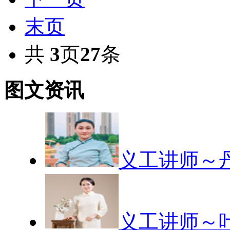
末页
共
3
页
27
条
图文资讯
义工讲师～丹
义工讲师～叶