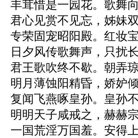
丰茸惜是一园花。歌舞
君心见赏不见忘，姊妹
专荣固宠昭阳殿。红妆
日夕风传歌舞声，只扰
君王歌吹终不歇。朝弄
明月薄蚀阳精昏，娇妒
复闻飞燕啄皇孙。皇孙
明明天子咸戒之，赫赫
一国荒淫万国羞。安得