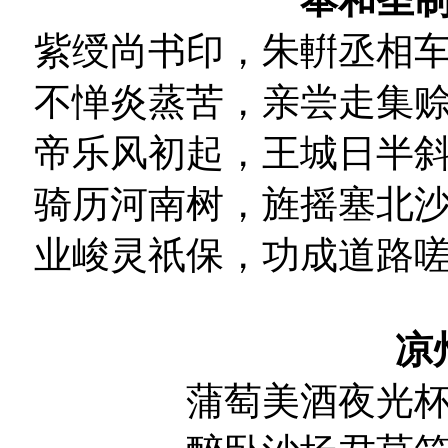
奉和圣
紫绶尚书印，朱輧丞相
不惮炎蒸苦，亲尝走集
帝乐风初起，王城日半
骑历河南树，旌摇塞北
业峻灵祇保，功成道路
凉
蒲萄美酒夜光