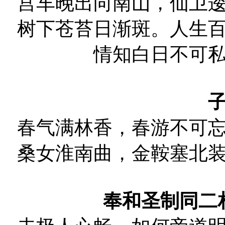
宫车晚出向南山，仙卫
树下苍苔日渐斑。人生
情知白日不可
春气满林香，春游不可
桑女淮南曲，金鞍塞北
奉和圣制同二