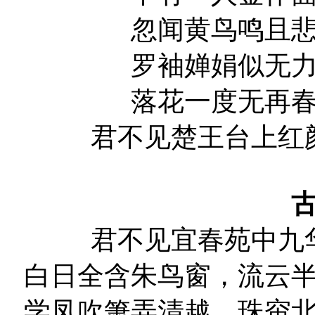
忽闻黄鸟鸣且
罗袖婵娟似无
落花一度无再
君不见楚王台上红
君不见宜春苑中九
白日全含朱鸟窗，流云
学凤吹箫弄清越。珠帘