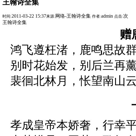
王翰诗全集
儒学
格言
民俗
2011-03-22 15:37
网络-王翰诗全集
admin
次
时间:
来源:
作者:
点击:
养生
王翰诗全集
讲学
赠
分享
音乐
视频
鸿飞遵枉渚，鹿鸣思故
书库
别时花始发，别后兰再
裴徊北林月，怅望南山
孝成皇帝本娇奢，行幸