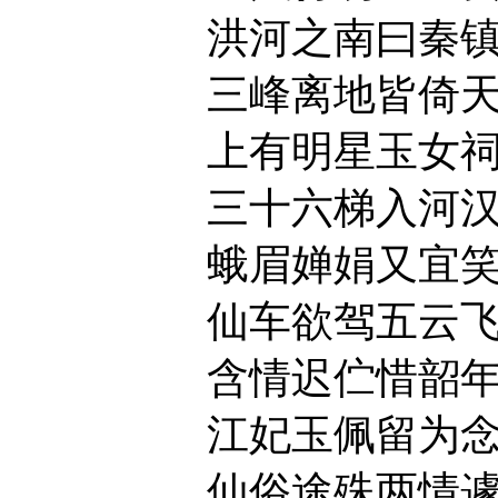
洪河之南曰秦
三峰离地皆倚
上有明星玉女
三十六梯入河
蛾眉婵娟又宜
仙车欲驾五云
含情迟伫惜韶
江妃玉佩留为
仙俗途殊两情