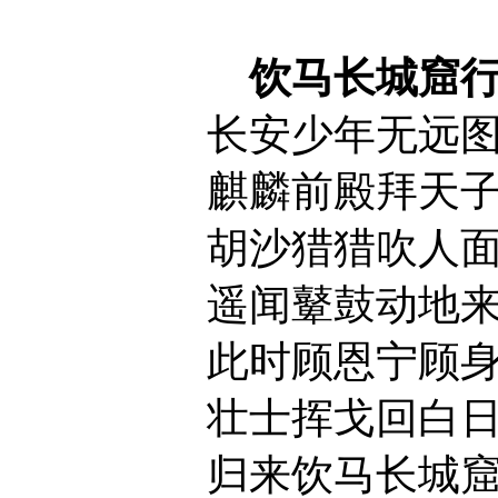
饮马长城窟
长安少年无远
麒麟前殿拜天
胡沙猎猎吹人
遥闻鼙鼓动地
此时顾恩宁顾
壮士挥戈回白
归来饮马长城