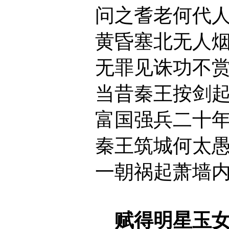
问之耆老何代
黄昏塞北无人
无罪见诛功不
当昔秦王按剑
富国强兵二十
秦王筑城何太
一朝祸起萧墙
赋得明星玉