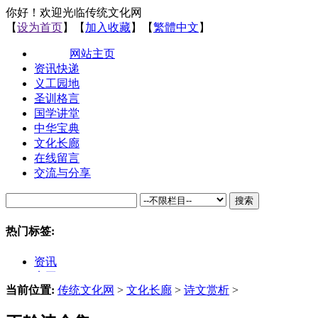
你好！欢迎光临传统文化网
【
设为首页
】【
加入收藏
】【
繁體中文
】
网站主页
资讯快递
义工园地
圣训格言
国学讲堂
中华宝典
文化长廊
在线留言
交流与分享
搜索
热门标签:
资讯
义工
当前位置:
传统文化网
>
文化长廊
>
诗文赏析
>
文化
国学