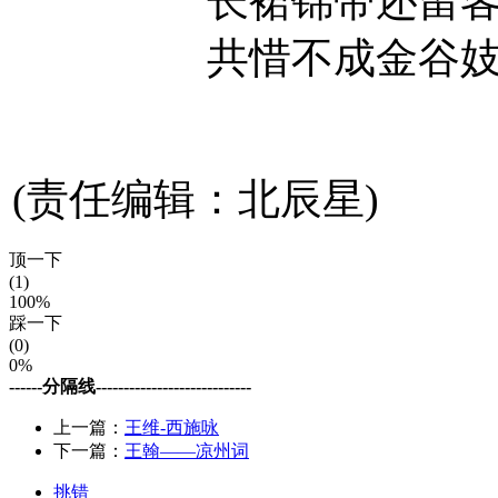
长裙锦带还留
共惜不成金谷
(责任编辑：北辰星)
顶一下
(1)
100%
踩一下
(0)
0%
------分隔线----------------------------
上一篇：
王维-西施咏
下一篇：
王翰——凉州词
挑错