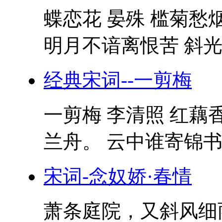
蝶恋花 晏殊 槛菊愁
明月不谙离恨苦 斜光到
经典宋词--一剪梅
一剪梅 李清照 红藕
兰舟。 云中谁寄锦书来
宋词-念奴娇·春情
萧条庭院，又斜风细