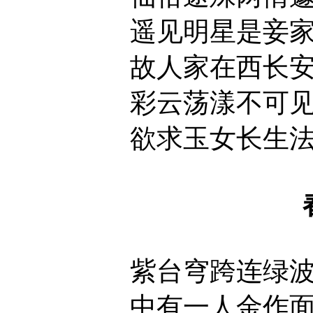
遥见明星是妾
故人家在西长
彩云荡漾不可
欲求玉女长生
紫台穹跨连绿
中有一人金作