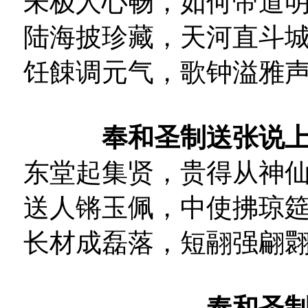
未极人心畅，如何帝道
陆海披珍藏，天河直斗
饪餗调元气，歌钟溢雅
奉和圣制送张说
东堂起集贤，贵得从神
送人锵玉佩，中使拂琼
长材成磊落，短翮强翩