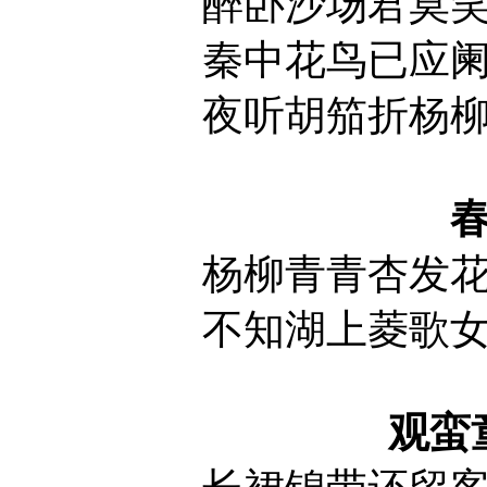
醉卧沙场君莫
秦中花鸟已应
夜听胡笳折杨
杨柳青青杏发
不知湖上菱歌
观蛮